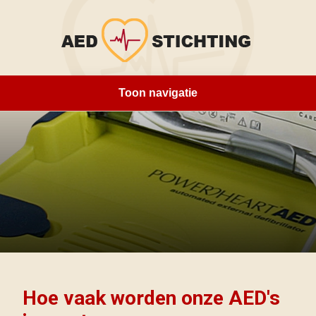
Toon navigatie
Home
Over ons
Locaties
Opleidingen
Sponsoren
Contact
Hoe vaak worden onze AED's