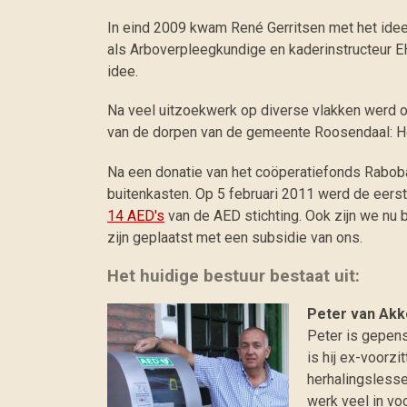
In eind 2009 kwam René Gerritsen met het ide
als Arboverpleegkundige en kaderinstructeur EH
idee.
Na veel uitzoekwerk op diverse vlakken w
erd 
van de dorpen van de gemeente Roosendaal: H
Na een donatie van het coöperatiefonds
Rabob
buitenkasten.
Op 5 februari 2011 werd de eers
14 AED's
van de AED stichting. Ook zijn we nu 
zijn
geplaatst met een subsidie van ons.
Het huidige bestuur bestaat uit:
Peter van Akk
Peter is gepens
is hij ex-voorz
herhalingslesse
werk veel in v