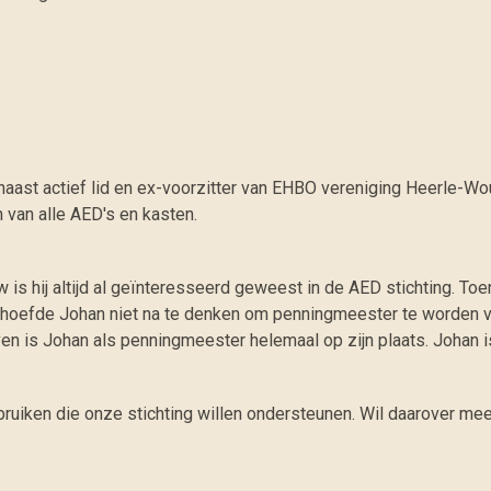
naast actief lid en ex-voorzitter van EHBO vereniging Heerle-Wo
 van alle AED's en kasten.
 is hij altijd al geïnteresseerd geweest in de AED stichting. T
n hoefde Johan niet na te denken om penningmeester te worden van 
ijven is Johan als penningmeester helemaal op zijn plaats. Joha
bruiken die onze stichting willen ondersteunen. Wil daarover me