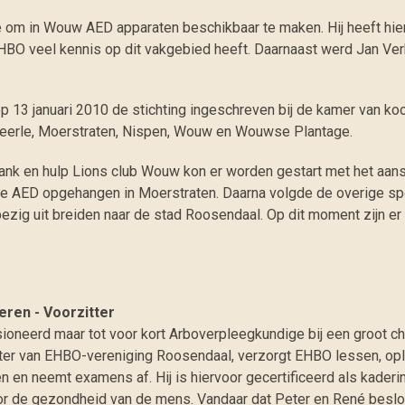
e om in Wouw AED apparaten beschikbaar te maken. Hij heeft hi
BO veel kennis op dit vakgebied heeft. Daarnaast werd Jan Verbo
op 13 januari 2010 de stichting ingeschreven bij de kamer van ko
eerle, Moerstraten, Nispen, Wouw en Wouwse Plantage.
ank en hulp
Lions club Wouw
kon er worden gestart met het aan
te AED opgehangen in Moerstraten. Daarna volgde de overige sp
bezig uit breiden naar de stad Roosendaal. Op dit moment zijn er
eren - Voorzitter
ioneerd maar tot voor kort Arboverpleegkundige bij een groot c
itter van EHBO-vereniging Roosendaal, verzorgt EHBO lessen, op
n en neemt examens af. Hij is hiervoor gecertificeerd als kaderin
oor de gezondheid van de mens. Vandaar dat Peter en René besl