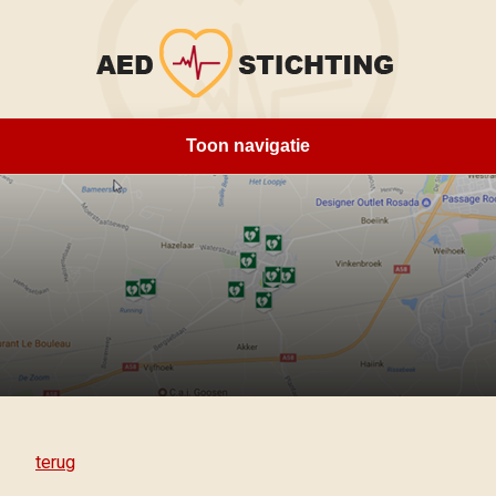
Toon navigatie
Home
Over ons
Locaties
Opleidingen
Sponsoren
Contact
terug