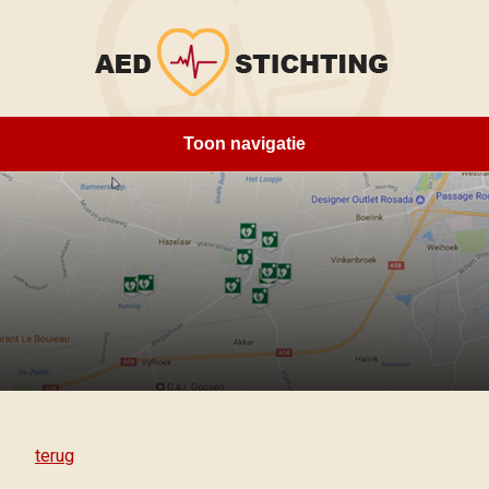
Toon navigatie
Home
Over ons
Locaties
Opleidingen
Sponsoren
Contact
terug